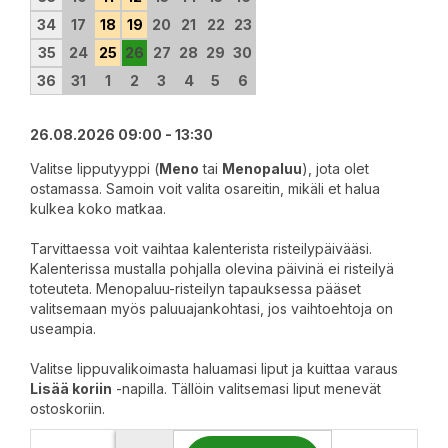
34
17
18
19
20
21
22
23
35
24
25
26
27
28
29
30
36
31
1
2
3
4
5
6
26.08.2026 09:00 - 13:30
Valitse lipputyyppi (
Meno
tai
Menopaluu
), jota olet
ostamassa. Samoin voit valita osareitin, mikäli et halua
kulkea koko matkaa.
Tarvittaessa voit vaihtaa kalenterista risteilypäivääsi.
Kalenterissa mustalla pohjalla olevina päivinä ei risteilyä
toteuteta. Menopaluu-risteilyn tapauksessa pääset
valitsemaan myös paluuajankohtasi, jos vaihtoehtoja on
useampia.
Valitse lippuvalikoimasta haluamasi liput ja kuittaa varaus
Lisää koriin
-napilla. Tällöin valitsemasi liput menevät
ostoskoriin.