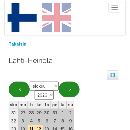
Toggle
navigat
Takaisin
Lahti-Heinola
vko
ma
ti
ke
to
pe
la
su
31
27
28
29
30
31
1
2
32
3
4
5
6
7
8
9
33
10
11
12
13
14
15
16