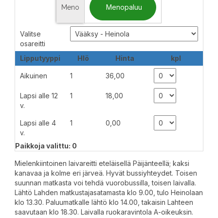
Menopaluu
Meno
Valitse
osareitti
Lipputyyppi
Hlö
Hinta
kpl
Aikuinen
1
36,00
Lapsi alle 12
1
18,00
v.
Lapsi alle 4
1
0,00
v.
Paikkoja valittu: 0
Mielenkiintoinen laivareitti eteläisellä Päijänteellä; kaksi
kanavaa ja kolme eri järveä. Hyvät bussiyhteydet. Toisen
suunnan matkasta voi tehdä vuorobussilla, toisen laivalla.
Lähtö Lahden matkustajasatamasta klo 9.00, tulo Heinolaan
klo 13.30. Paluumatkalle lähtö klo 14.00, takaisin Lahteen
saavutaan klo 18.30. Laivalla ruokaravintola A-oikeuksin.