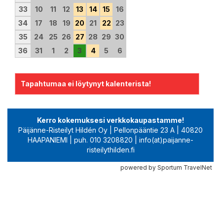
33
10
11
12
13
14
15
16
34
17
18
19
20
21
22
23
35
24
25
26
27
28
29
30
36
31
1
2
3
4
5
6
Tapahtumaa ei löytynyt kalenterista!
Kerro kokemuksesi verkkokaupastamme!
Päijänne-Risteilyt Hildén Oy | Pellonpääntie 23 A | 40820
HAAPANIEMI | puh. 010 3208820 | info(at)paijanne-
risteilythilden.fi
powered by Sportum TravelNet