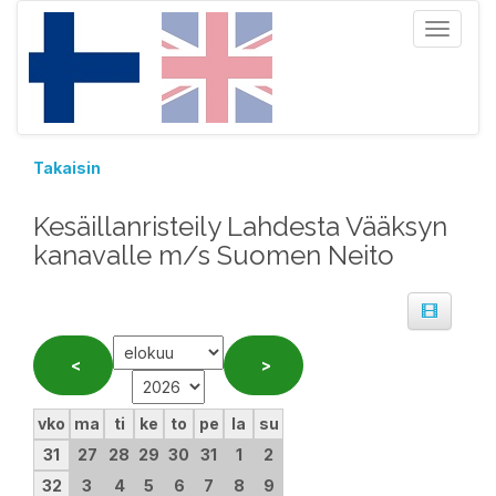
Toggle
navigat
Takaisin
Kesäillanristeily Lahdesta Vääksyn
kanavalle m/s Suomen Neito
vko
ma
ti
ke
to
pe
la
su
31
27
28
29
30
31
1
2
32
3
4
5
6
7
8
9