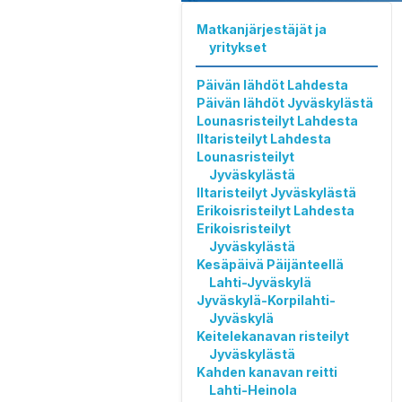
Matkanjärjestäjät ja
yritykset
Päivän lähdöt Lahdesta
Päivän lähdöt Jyväskylästä
Lounasristeilyt Lahdesta
Iltaristeilyt Lahdesta
Lounasristeilyt
Jyväskylästä
Iltaristeilyt Jyväskylästä
Erikoisristeilyt Lahdesta
Erikoisristeilyt
Jyväskylästä
Kesäpäivä Päijänteellä
Lahti-Jyväskylä
Jyväskylä-Korpilahti-
Jyväskylä
Keitelekanavan risteilyt
Jyväskylästä
Kahden kanavan reitti
Lahti-Heinola