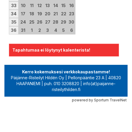
33
10
11
12
13
14
15
16
34
17
18
19
20
21
22
23
35
24
25
26
27
28
29
30
36
31
1
2
3
4
5
6
Tapahtumaa ei löytynyt kalenterista!
Kerro kokemuksesi verkkokaupastamme!
Päijänne-Risteilyt Hildén Oy | Pellonpääntie 23 A | 40820
HAAPANIEMI | puh. 010 3208820 | info(at)paijanne-
risteilythilden.fi
powered by Sportum TravelNet