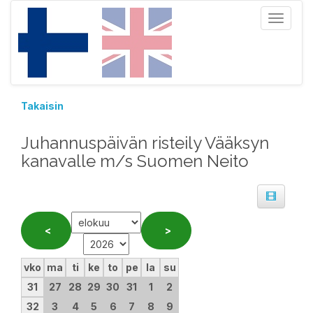
Toggle
navigat
Takaisin
Juhannuspäivän risteily Vääksyn
kanavalle m/s Suomen Neito
vko
ma
ti
ke
to
pe
la
su
31
27
28
29
30
31
1
2
32
3
4
5
6
7
8
9