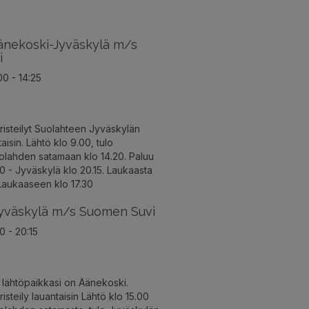
änekoski-Jyväskylä m/s
i
0 - 14:25
risteilyt Suolahteen Jyväskylän
aisin. Lähtö klo 9.00, tulo
lahden satamaan klo 14.20. Paluu
00 - Jyväskylä klo 20.15. Laukaasta
 Laukaaseen klo 17.30
yväskylä m/s Suomen Suvi
0 - 20:15
s lähtöpaikkasi on Äänekoski.
isteily lauantaisin Lähtö klo 15.00