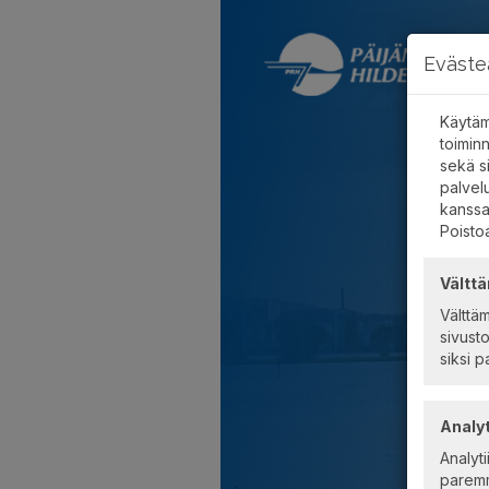
Eväste
Käytäm
toimin
sekä s
palvel
kanssa
Poisto
Vältt
Välttä
sivusto
siksi p
Analyt
Analyt
paremm