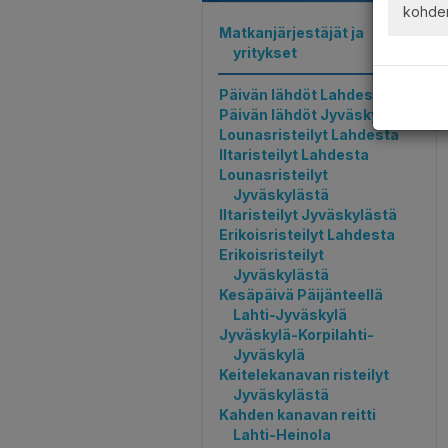
kohde
Matkanjärjestäjät ja
yritykset
Päivän lähdöt Lahdesta
Päivän lähdöt Jyväskylästä
Lounasristeilyt Lahdesta
Iltaristeilyt Lahdesta
Lounasristeilyt
Jyväskylästä
Iltaristeilyt Jyväskylästä
Erikoisristeilyt Lahdesta
Erikoisristeilyt
Jyväskylästä
Kesäpäivä Päijänteellä
Lahti-Jyväskylä
Jyväskylä-Korpilahti-
Jyväskylä
Keitelekanavan risteilyt
Jyväskylästä
Kahden kanavan reitti
Lahti-Heinola