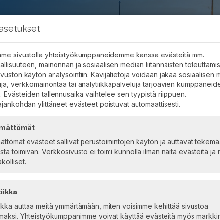
asetukset
me sivustolla yhteistyökumppaneidemme kanssa evästeitä mm.
nallisuuteen, mainonnan ja sosiaalisen median liitännäisten toteuttam
ivuston käytön analysointiin. Kävijätietoja voidaan jakaa sosiaalisen
uja, verkkomainontaa tai analytiikkapalveluja tarjoavien kumppaneid
. Evästeiden tallennusaika vaihtelee sen tyypistä riippuen.
ajankohdan ylittäneet evästeet poistuvat automaattisesti.
ämättömät
mättömät evästeet sallivat perustoimintojen käytön ja auttavat tekem
sta toimivan. Verkkosivusto ei toimi kunnolla ilman näitä evästeitä ja
akolliset.
iikka
iikka auttaa meitä ymmärtämään, miten voisimme kehittää sivustoa
aksi. Yhteistyökumppanimme voivat käyttää evästeitä myös markkin