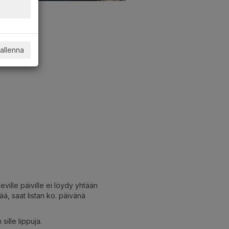
allenna
eville päiville ei löydy yhtään
ä, saat listan ko. päivänä
ille lippuja.