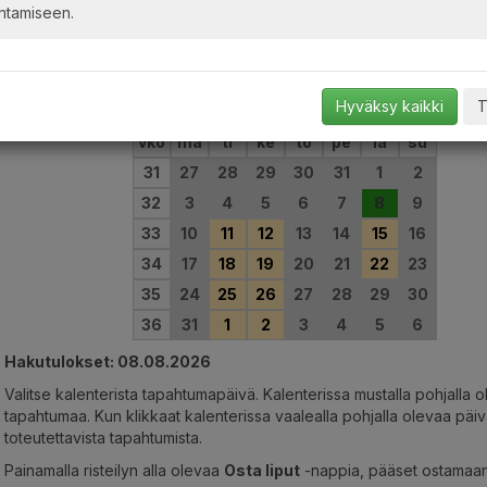
ntamiseen.
Keitelekanavan risteilyt Jyväskylästä
Hyväksy kaikki
T
vko
ma
ti
ke
to
pe
la
su
31
27
28
29
30
31
1
2
32
3
4
5
6
7
8
9
33
10
11
12
13
14
15
16
34
17
18
19
20
21
22
23
35
24
25
26
27
28
29
30
36
31
1
2
3
4
5
6
Hakutulokset: 08.08.2026
Valitse kalenterista tapahtumapäivä. Kalenterissa mustalla pohjalla ol
tapahtumaa. Kun klikkaat kalenterissa vaalealla pohjalla olevaa päivä
toteutettavista tapahtumista.
Painamalla risteilyn alla olevaa
Osta liput
-nappia, pääset ostamaan s