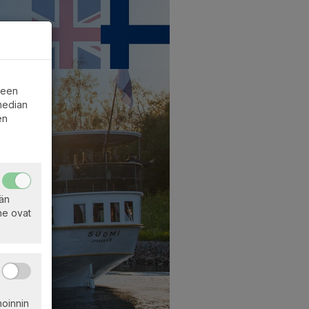
iseen
 median
en
ään
 ne ovat
oinnin