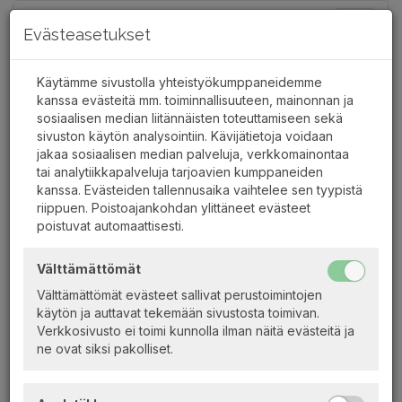
Toggle
Evästeasetukset
navigat
Käytämme sivustolla yhteistyökumppaneidemme
kanssa evästeitä mm. toiminnallisuuteen, mainonnan ja
sosiaalisen median liitännäisten toteuttamiseen sekä
PÄIJÄNNE-RISTEILYT HILDEN
sivuston käytön analysointiin. Kävijätietoja voidaan
jakaa sosiaalisen median palveluja, verkkomainontaa
ONLINE
tai analytiikkapalveluja tarjoavien kumppaneiden
kanssa. Evästeiden tallennusaika vaihtelee sen tyypistä
Tämän online-sivuston kautta voit ostaa liput
riippuen. Poistoajankohdan ylittäneet evästeet
risteilyillemme.
poistuvat automaattisesti.
Vasemman reunan valinnoilla
Päivän lähdöt Lahdesta
ja
Päivän lähdöt Jyväskylästä
saat listan kalenterista
Välttämättömät
valitsemallesi päivälle ko. paikasta kaikista risteilyistä.
Valitsemalla risteilyn pääset ostamaan siihen lippuja.
Välttämättömät evästeet sallivat perustoimintojen
käytön ja auttavat tekemään sivustosta toimivan.
Muilla valinnoilla pääset tutustumaan eri vesistöalueille
Verkkosivusto ei toimi kunnolla ilman näitä evästeitä ja
toteutettaviin risteilyihimme. Valitsemalla risteilyn pääset
ne ovat siksi pakolliset.
ostamaan siihen lippuja.
Voit tehdä Keitelekanavan Viiden kanavan risteilyn myös
(Jyväskylä - Suolahti - Jyväskylä) siten, että valitset meno