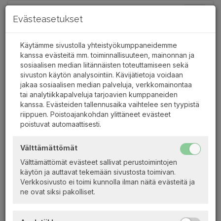
Toggle
Evästeasetukset
navigat
Käytämme sivustolla yhteistyökumppaneidemme
kanssa evästeitä mm. toiminnallisuuteen, mainonnan ja
sosiaalisen median liitännäisten toteuttamiseen sekä
Kesäpäivä Päijänteellä Lahti-
sivuston käytön analysointiin. Kävijätietoja voidaan
jakaa sosiaalisen median palveluja, verkkomainontaa
Jyväskylä
tai analytiikkapalveluja tarjoavien kumppaneiden
kanssa. Evästeiden tallennusaika vaihtelee sen tyypistä
riippuen. Poistoajankohdan ylittäneet evästeet
poistuvat automaattisesti.
vko
ma
ti
ke
to
pe
la
su
Välttämättömät
31
27
28
29
30
31
1
2
Välttämättömät evästeet sallivat perustoimintojen
32
3
4
5
6
7
8
9
käytön ja auttavat tekemään sivustosta toimivan.
33
10
11
12
13
14
15
16
Verkkosivusto ei toimi kunnolla ilman näitä evästeitä ja
ne ovat siksi pakolliset.
34
17
18
19
20
21
22
23
35
24
25
26
27
28
29
30
36
31
1
2
3
4
5
6