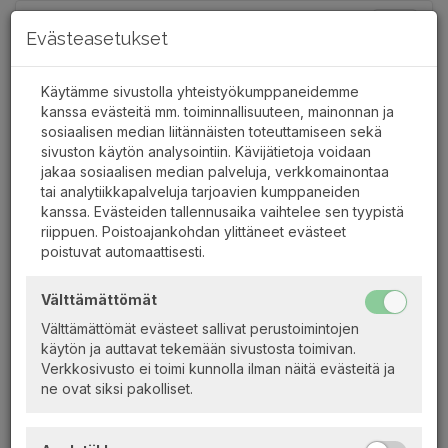
Toggle
Evästeasetukset
navigat
Käytämme sivustolla yhteistyökumppaneidemme
kanssa evästeitä mm. toiminnallisuuteen, mainonnan ja
sosiaalisen median liitännäisten toteuttamiseen sekä
Juhannusristeilyt Lahdesta
sivuston käytön analysointiin. Kävijätietoja voidaan
jakaa sosiaalisen median palveluja, verkkomainontaa
tai analytiikkapalveluja tarjoavien kumppaneiden
kanssa. Evästeiden tallennusaika vaihtelee sen tyypistä
riippuen. Poistoajankohdan ylittäneet evästeet
vko
poistuvat automaattisesti.
ma
ti
ke
to
pe
la
su
31
27
28
29
30
31
1
2
Välttämättömät
32
3
4
5
6
7
8
9
Välttämättömät evästeet sallivat perustoimintojen
33
10
11
12
13
14
15
16
käytön ja auttavat tekemään sivustosta toimivan.
34
17
18
19
20
21
22
23
Verkkosivusto ei toimi kunnolla ilman näitä evästeitä ja
ne ovat siksi pakolliset.
35
24
25
26
27
28
29
30
36
31
1
2
3
4
5
6