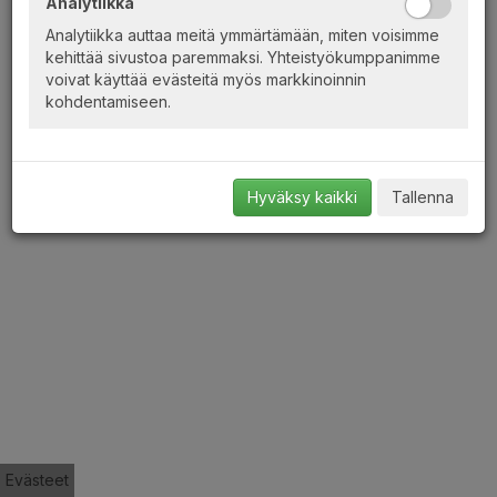
Analytiikka
Ei tapahtumia elokuu 2026!
Analytiikka auttaa meitä ymmärtämään, miten voisimme
kehittää sivustoa paremmaksi. Yhteistyökumppanimme
Kerro kokemuksesi verkkokaupastamme!
voivat käyttää evästeitä myös markkinoinnin
Päijänne-Risteilyt Hildén Oy | Pellonpääntie 23 A | 40820
kohdentamiseen.
HAAPANIEMI | puh. 010 3208820 | info(at)paijanne-
risteilythilden.fi
powered by Sportum TravelNet
Hyväksy kaikki
Tallenna
Evästeet